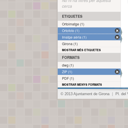
No hi ha filtres per aquesta
cerca
ETIQUETES
Ortoimatge (1)
Ortofoto (1)
Imatge aèria (1)
Girona (1)
MOSTRAR MÉS ETIQUETES
FORMATS
dwg (1)
ZIP (1)
PDF (1)
MOSTRAR MENYS FORMATS
© 2013 Ajuntament de Girona
|
Pl. del