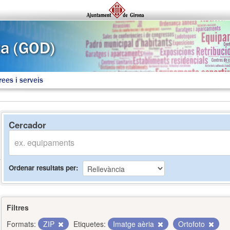
rees i serveis
Cercador
Ordenar resultats per
Filtres
Formats:
ZIP
Etiquetes:
Imatge aèria
Ortofoto