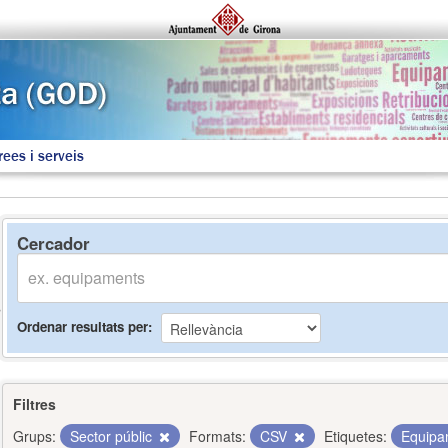
rees i serveis
Cercador
Ordenar resultats per
Filtres
Grups:
Sector públic
Formats:
CSV
Etiquetes:
Equip