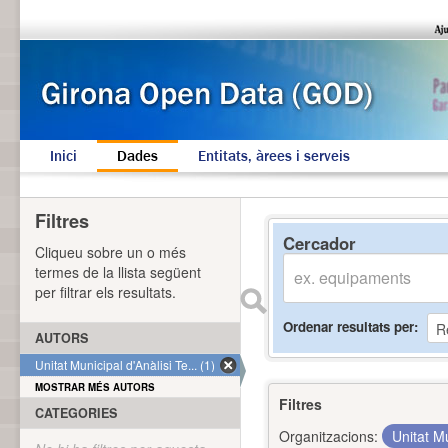
Inici
Dades
Entitats, àrees i serveis
Filtres
Cercador
Cliqueu sobre un o més
termes de la llista següent
per filtrar els resultats.
Ordenar resultats per
AUTORS
Unitat Municipal d'Anàlisi Te... (1)
MOSTRAR MÉS AUTORS
Filtres
CATEGORIES
Organitzacions:
Unitat Mu