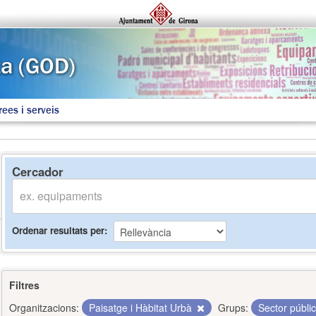
rees i serveis
Cercador
Ordenar resultats per
Filtres
Organitzacions:
Paisatge i Hàbitat Urbà
Grups:
Sector públi