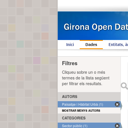
Inici
Dades
Entitats, à
Filtres
Cliqueu sobre un o més
termes de la llista següent
per filtrar els resultats.
AUTORS
Paisatge i Hàbitat Urbà (1)
MOSTRAR MENYS AUTORS
CATEGORIES
Sector públic (1)