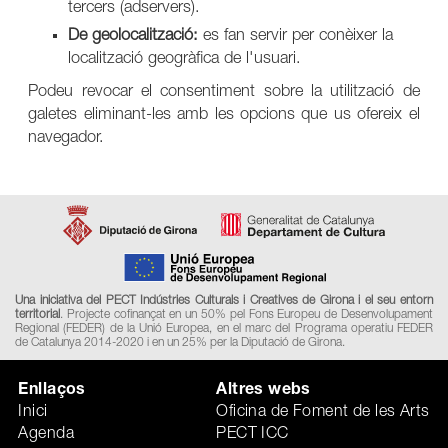
tercers (adservers).
De geolocalització:
es fan servir per conèixer la
localització geogràfica de l'usuari.
Podeu revocar el consentiment sobre la utilització de
galetes eliminant-les amb les opcions que us ofereix el
navegador.
Una iniciativa del PECT Indústries Culturals i Creatives de Girona i el seu entorn
territorial
. Projecte cofinançat en un 50% pel Fons Europeu de Desenvolupament
Regional (FEDER) de la Unió Europea, en el marc del Programa operatiu FEDER
de Catalunya 2014-2020 i en un 25% per la Diputació de Girona.
Enllaços
Altres webs
Inici
Oficina de Foment de les Arts
Agenda
PECT ICC