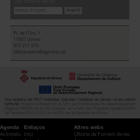
Com arribar-hi des de:
Pl. de l'Om, 1
17007 Girona
972 211 370
bibliojcasero@ajgirona.cat
Una iniciativa del PECT Indústries Culturals i Creatives de Girona i el seu entorn
territorial
. Projecte cofinançat en un 50% pel Fons Europeu de Desenvolupament
Regional (FEDER) de la Unió Europea, en el marc del Programa operatiu FEDER
de Catalunya 2014-2020 i en un 25% per la Diputació de Girona.
Agenda
Enllaços
Altres webs
Activitats
Inici
Oficina de Foment de les