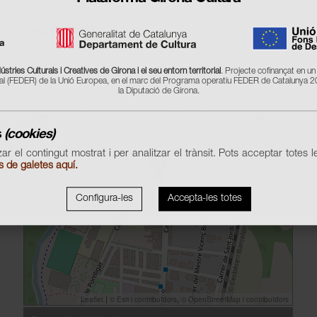
Compartir
stries Culturals i Creatives de Girona i el seu entorn territorial
. Projecte cofinançat en 
 (FEDER) de la Unió Europea, en el marc del Programa operatiu FEDER de Catalunya 
la Diputació de Girona.
s
(cookies)
zar el contingut mostrat i per analitzar el trànsit. Pots acceptar totes 
s de galetes aquí.
Configura-les
Accepta-les totes