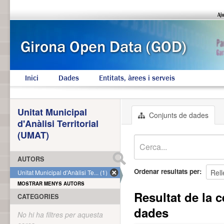
Inici
Dades
Entitats, àrees i serveis
Unitat Municipal
Conjunts de dades
d'Anàlisi Territorial
(UMAT)
AUTORS
Ordenar resultats per
Unitat Municipal d'Anàlisi Te... (1)
MOSTRAR MENYS AUTORS
Resultat de la c
CATEGORIES
dades
No hi ha filtres per aquesta