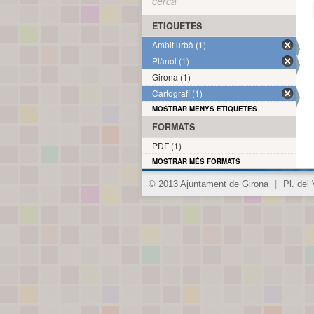
cerca
ETIQUETES
Àmbit urbà (1)
Plànol (1)
Girona (1)
Cartografi (1)
MOSTRAR MENYS ETIQUETES
FORMATS
PDF (1)
MOSTRAR MÉS FORMATS
© 2013 Ajuntament de Girona
|
Pl. del