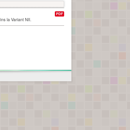
PDF
ns la Variant NII.