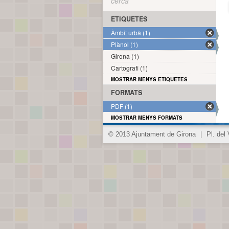
cerca
ETIQUETES
Àmbit urbà (1)
Plànol (1)
Girona (1)
Cartografi (1)
MOSTRAR MENYS ETIQUETES
FORMATS
PDF (1)
MOSTRAR MENYS FORMATS
© 2013 Ajuntament de Girona
|
Pl. del