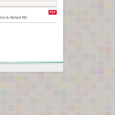
PDF
ns la Variant NII.