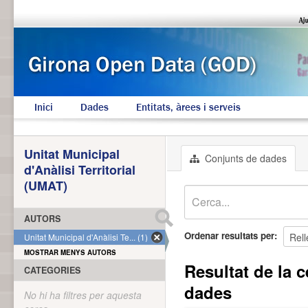
Inici
Dades
Entitats, àrees i serveis
Unitat Municipal
Conjunts de dades
d'Anàlisi Territorial
(UMAT)
AUTORS
Ordenar resultats per
Unitat Municipal d'Anàlisi Te... (1)
MOSTRAR MENYS AUTORS
Resultat de la c
CATEGORIES
dades
No hi ha filtres per aquesta