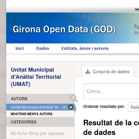
Inici
Dades
Entitats, àrees i serveis
Unitat Municipal
Conjunts de dades
d'Anàlisi Territorial
(UMAT)
AUTORS
Ordenar resultats per
Unitat Municipal d'Anàlisi Te... (2)
MOSTRAR MENYS AUTORS
Resultat de la c
CATEGORIES
de dades
No hi ha filtres per aquesta