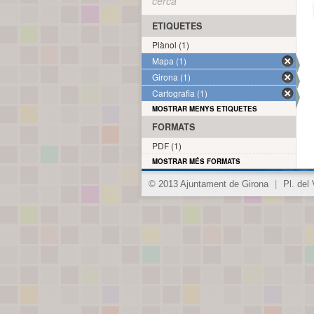
cerca
ETIQUETES
Plànol (1)
Mapa (1)
Girona (1)
Cartografia (1)
MOSTRAR MENYS ETIQUETES
FORMATS
PDF (1)
MOSTRAR MÉS FORMATS
© 2013 Ajuntament de Girona
|
Pl. del