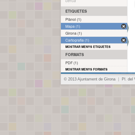
cerca
ETIQUETES
Plànol (1)
Mapa (1)
Girona (1)
Cartografia (1)
MOSTRAR MENYS ETIQUETES
FORMATS
PDF (1)
MOSTRAR MENYS FORMATS
© 2013 Ajuntament de Girona
|
Pl. del