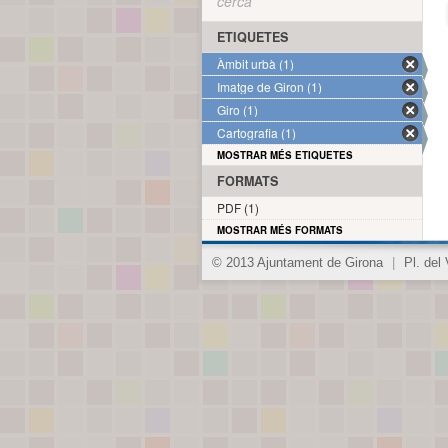
cerca
ETIQUETES
Àmbit urbà (1)
Imatge de Giron (1)
Giro (1)
Cartografia (1)
MOSTRAR MÉS ETIQUETES
FORMATS
PDF (1)
MOSTRAR MÉS FORMATS
© 2013 Ajuntament de Girona
|
Pl. del