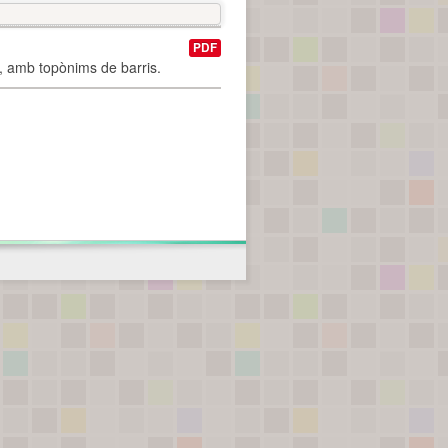
PDF
I, amb topònims de barris.