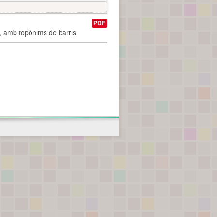
PDF
I, amb topònims de barris.