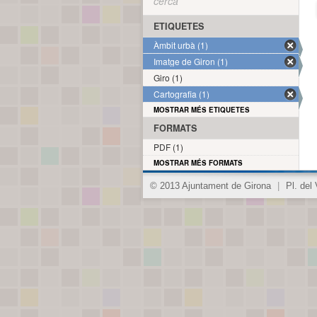
cerca
ETIQUETES
Àmbit urbà (1)
Imatge de Giron (1)
Giro (1)
Cartografia (1)
MOSTRAR MÉS ETIQUETES
FORMATS
PDF (1)
MOSTRAR MÉS FORMATS
© 2013 Ajuntament de Girona
|
Pl. del