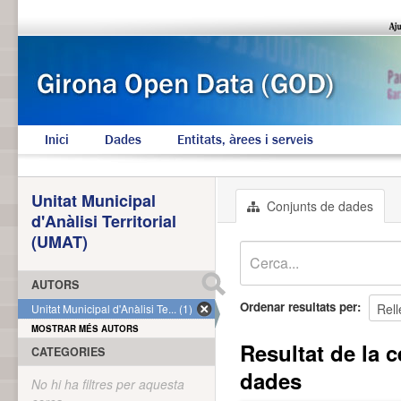
Inici
Dades
Entitats, àrees i serveis
Unitat Municipal
Conjunts de dades
d'Anàlisi Territorial
(UMAT)
AUTORS
Ordenar resultats per
Unitat Municipal d'Anàlisi Te... (1)
MOSTRAR MÉS AUTORS
Resultat de la c
CATEGORIES
dades
No hi ha filtres per aquesta