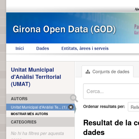
Inici
Dades
Entitats, àrees i serveis
Unitat Municipal
Conjunts de dades
d'Anàlisi Territorial
(UMAT)
AUTORS
Ordenar resultats per
Unitat Municipal d'Anàlisi Te... (1)
MOSTRAR MÉS AUTORS
Resultat de la c
CATEGORIES
dades
No hi ha filtres per aquesta