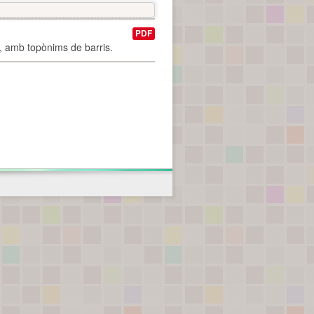
PDF
I, amb topònims de barris.