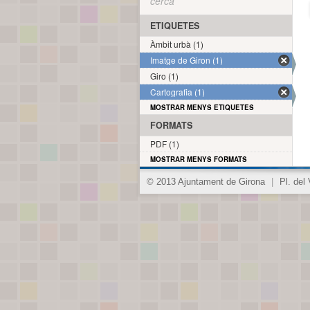
cerca
ETIQUETES
Àmbit urbà (1)
Imatge de Giron (1)
Giro (1)
Cartografia (1)
MOSTRAR MENYS ETIQUETES
FORMATS
PDF (1)
MOSTRAR MENYS FORMATS
© 2013 Ajuntament de Girona
|
Pl. del