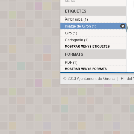
cerca
ETIQUETES
Àmbit urbà (1)
Imatge de Giron (1)
Giro (1)
Cartografia (1)
MOSTRAR MENYS ETIQUETES
FORMATS
PDF (1)
MOSTRAR MENYS FORMATS
© 2013 Ajuntament de Girona
|
Pl. del