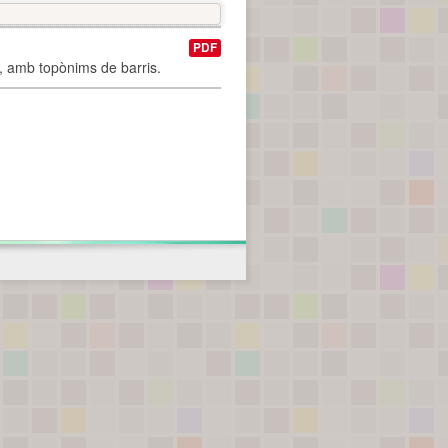
PDF
I, amb topònims de barris.