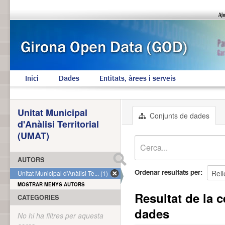
Inici
Dades
Entitats, àrees i serveis
Unitat Municipal
Conjunts de dades
d'Anàlisi Territorial
(UMAT)
AUTORS
Ordenar resultats per
Unitat Municipal d'Anàlisi Te... (1)
MOSTRAR MENYS AUTORS
Resultat de la c
CATEGORIES
dades
No hi ha filtres per aquesta