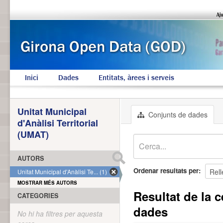
Inici
Dades
Entitats, àrees i serveis
Unitat Municipal
Conjunts de dades
d'Anàlisi Territorial
(UMAT)
AUTORS
Ordenar resultats per
Unitat Municipal d'Anàlisi Te... (1)
MOSTRAR MÉS AUTORS
Resultat de la c
CATEGORIES
dades
No hi ha filtres per aquesta