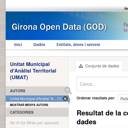
Inici
Dades
Entitats, àrees i serveis
Unitat Municipal
Conjunts de dades
d'Anàlisi Territorial
(UMAT)
AUTORS
Ordenar resultats per
Unitat Municipal d'Anàlisi Te... (1)
MOSTRAR MENYS AUTORS
Resultat de la c
CATEGORIES
dades
No hi ha filtres per aquesta