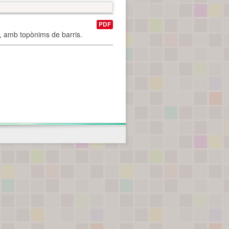
PDF
I, amb topònims de barris.