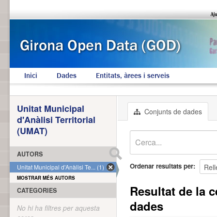
Inici
Dades
Entitats, àrees i serveis
Unitat Municipal
Conjunts de dades
d'Anàlisi Territorial
(UMAT)
AUTORS
Ordenar resultats per
Unitat Municipal d'Anàlisi Te... (1)
MOSTRAR MÉS AUTORS
Resultat de la c
CATEGORIES
dades
No hi ha filtres per aquesta