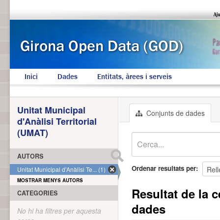
Inici
Dades
Entitats, àrees i serveis
Unitat Municipal
Conjunts de dades
d'Anàlisi Territorial
(UMAT)
AUTORS
Ordenar resultats per
Unitat Municipal d'Anàlisi Te... (1)
MOSTRAR MENYS AUTORS
Resultat de la c
CATEGORIES
dades
No hi ha filtres per aquesta