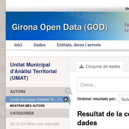
Inici
Dades
Entitats, àrees i serveis
Unitat Municipal
Conjunts de dades
d'Anàlisi Territorial
(UMAT)
AUTORS
Ordenar resultats per
Unitat Municipal d'Anàlisi Te... (1)
MOSTRAR MÉS AUTORS
Resultat de la c
CATEGORIES
dades
No hi ha filtres per aquesta