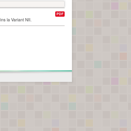
PDF
ns la Variant NII.