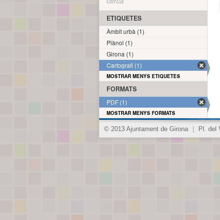
cerca
ETIQUETES
Àmbit urbà (1)
Plànol (1)
Girona (1)
Cartografi (1)
MOSTRAR MENYS ETIQUETES
FORMATS
PDF (1)
MOSTRAR MENYS FORMATS
© 2013 Ajuntament de Girona
|
Pl. del