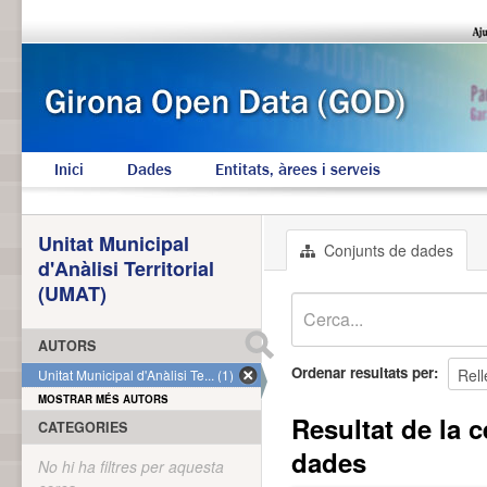
Inici
Dades
Entitats, àrees i serveis
Unitat Municipal
Conjunts de dades
d'Anàlisi Territorial
(UMAT)
AUTORS
Ordenar resultats per
Unitat Municipal d'Anàlisi Te... (1)
MOSTRAR MÉS AUTORS
Resultat de la c
CATEGORIES
dades
No hi ha filtres per aquesta