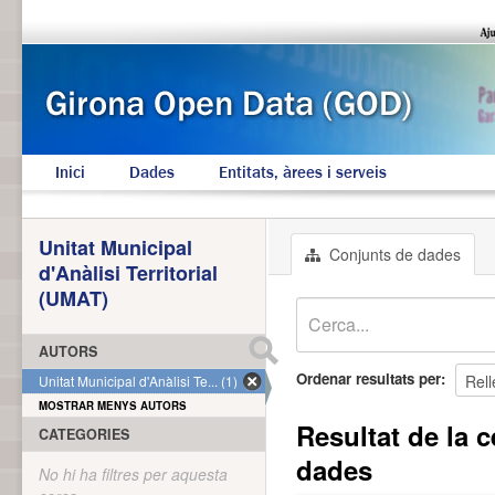
Inici
Dades
Entitats, àrees i serveis
Unitat Municipal
Conjunts de dades
d'Anàlisi Territorial
(UMAT)
AUTORS
Ordenar resultats per
Unitat Municipal d'Anàlisi Te... (1)
MOSTRAR MENYS AUTORS
Resultat de la c
CATEGORIES
dades
No hi ha filtres per aquesta