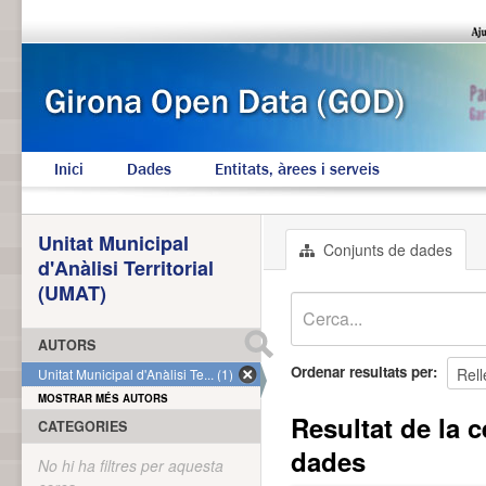
Inici
Dades
Entitats, àrees i serveis
Unitat Municipal
Conjunts de dades
d'Anàlisi Territorial
(UMAT)
AUTORS
Ordenar resultats per
Unitat Municipal d'Anàlisi Te... (1)
MOSTRAR MÉS AUTORS
Resultat de la c
CATEGORIES
dades
No hi ha filtres per aquesta