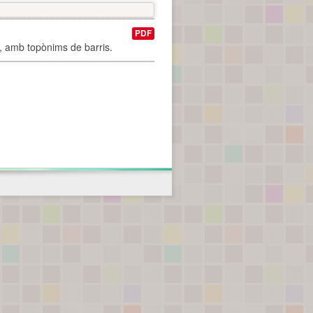
PDF
I, amb topònims de barris.