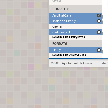
cerca
ETIQUETES
Àmbit urbà (1)
Imatge de Giron (1)
Giro (1)
Cartografia (1)
MOSTRAR MÉS ETIQUETES
FORMATS
PDF (1)
MOSTRAR MENYS FORMATS
© 2013 Ajuntament de Girona
|
Pl. del