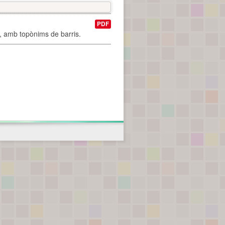
PDF
I, amb topònims de barris.