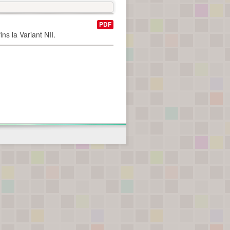
PDF
ns la Variant NII.