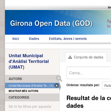
Inici
Dades
Entitats, àrees i serveis
Unitat Municipal
Conjunts de dades
d'Anàlisi Territorial
(UMAT)
AUTORS
Ordenar resultats per
Unitat Municipal d'Anàlisi Te... (1)
MOSTRAR MÉS AUTORS
Resultat de la c
CATEGORIES
dades
No hi ha filtres per aquesta