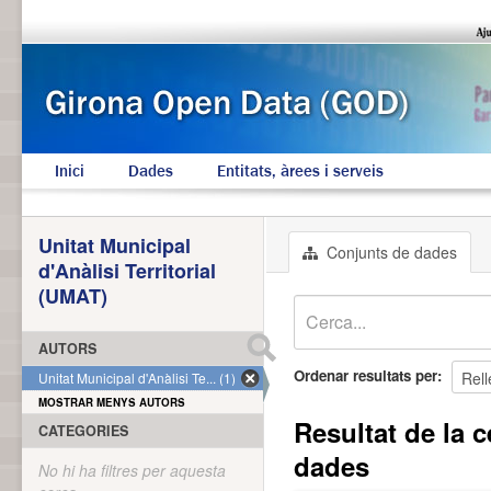
Inici
Dades
Entitats, àrees i serveis
Unitat Municipal
Conjunts de dades
d'Anàlisi Territorial
(UMAT)
AUTORS
Ordenar resultats per
Unitat Municipal d'Anàlisi Te... (1)
MOSTRAR MENYS AUTORS
Resultat de la c
CATEGORIES
dades
No hi ha filtres per aquesta