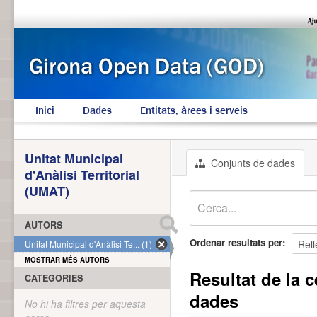
Inici
Dades
Entitats, àrees i serveis
Unitat Municipal
Conjunts de dades
d'Anàlisi Territorial
(UMAT)
AUTORS
Ordenar resultats per
Unitat Municipal d'Anàlisi Te... (1)
MOSTRAR MÉS AUTORS
Resultat de la c
CATEGORIES
dades
No hi ha filtres per aquesta