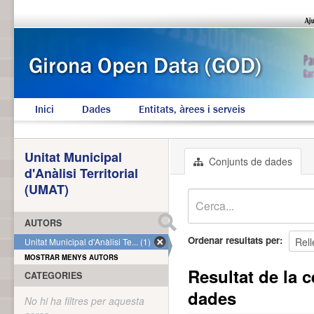
Inici
Dades
Entitats, àrees i serveis
Unitat Municipal
Conjunts de dades
d'Anàlisi Territorial
(UMAT)
AUTORS
Ordenar resultats per
Unitat Municipal d'Anàlisi Te... (1)
MOSTRAR MENYS AUTORS
Resultat de la c
CATEGORIES
dades
No hi ha filtres per aquesta