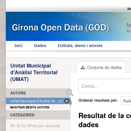
Inici
Dades
Entitats, àrees i serveis
Unitat Municipal
Conjunts de dades
d'Anàlisi Territorial
(UMAT)
AUTORS
Ordenar resultats per
Unitat Municipal d'Anàlisi Te... (1)
MOSTRAR MENYS AUTORS
Resultat de la c
CATEGORIES
dades
No hi ha filtres per aquesta