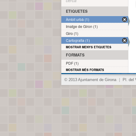
cerca
ETIQUETES
Àmbit urbà (1)
Imatge de Giron (1)
Giro (1)
Cartografia (1)
MOSTRAR MENYS ETIQUETES
FORMATS
PDF (1)
MOSTRAR MÉS FORMATS
© 2013 Ajuntament de Girona
|
Pl. del