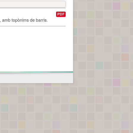
PDF
I, amb topònims de barris.