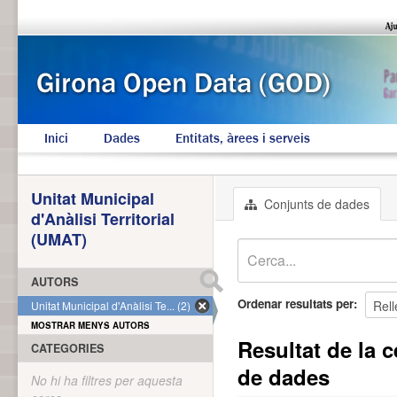
Inici
Dades
Entitats, àrees i serveis
Unitat Municipal
Conjunts de dades
d'Anàlisi Territorial
(UMAT)
AUTORS
Ordenar resultats per
Unitat Municipal d'Anàlisi Te... (2)
MOSTRAR MENYS AUTORS
Resultat de la c
CATEGORIES
de dades
No hi ha filtres per aquesta