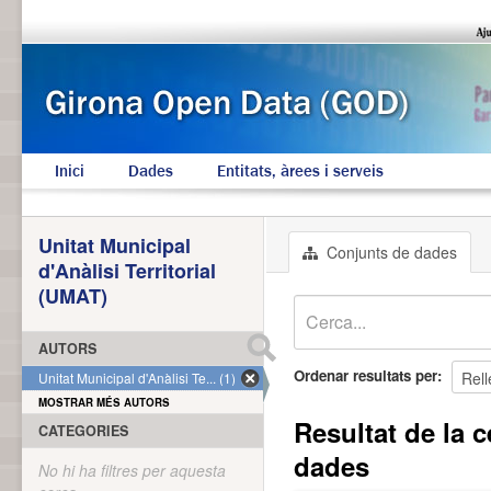
Inici
Dades
Entitats, àrees i serveis
Unitat Municipal
Conjunts de dades
d'Anàlisi Territorial
(UMAT)
AUTORS
Ordenar resultats per
Unitat Municipal d'Anàlisi Te... (1)
MOSTRAR MÉS AUTORS
Resultat de la c
CATEGORIES
dades
No hi ha filtres per aquesta