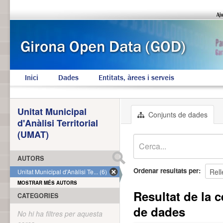
Inici
Dades
Entitats, àrees i serveis
Unitat Municipal
Conjunts de dades
d'Anàlisi Territorial
(UMAT)
AUTORS
Ordenar resultats per
Unitat Municipal d'Anàlisi Te... (6)
MOSTRAR MÉS AUTORS
Resultat de la c
CATEGORIES
de dades
No hi ha filtres per aquesta