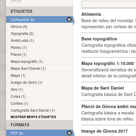
cerca
ETIQUETES
Altimetria
Cartografia (6)
Base de relleu del municipi.
representen per corbes de ni
Girona (4)
Topografia (2)
Base topogràfica
Àmbit urbà (1)
Cartografia topogràfica ofic
Relleu (1)
restitució fotogramètrica i ta
Plànol (1)
Mapa topogràfic (1)
Mapa topogràfic 1:10.000
Mapa Sant Daniel (1)
Generalització temàtica de l
Mapa (1)
detall inferior de la cartogra
Imatge de Giron (1)
Mapa de Sant Daniel
Giro (1)
Cartografia bàsica de Sant D
Cotes (1)
Corbes (1)
Plànol de Girona àmbit mu
Cartografia Sant Daniel (1)
Cartografia bàsica a escala 
MOSTRAR MENYS ETIQUETES
bàsica sobre fons de relleu
FORMATS
Imatge de Girona 2017
PDF (6)