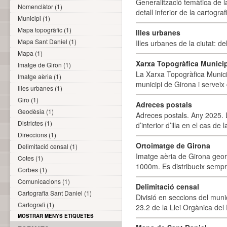
Generalització temàtica de l
Nomenclàtor (1)
detall inferior de la cartogra
Municipi (1)
Mapa topogràfic (1)
Illes urbanes
Mapa Sant Daniel (1)
Illes urbanes de la ciutat: de
Mapa (1)
Xarxa Topogràfica Munici
Imatge de Giron (1)
La Xarxa Topogràfica Munici
Imatge aèria (1)
municipi de Girona i serveix
Illes urbanes (1)
Giro (1)
Adreces postals
Geodèsia (1)
Adreces postals. Any 2025. L
Districtes (1)
d’interior d’illa en el cas de
Direccions (1)
Ortoimatge de Girona
Delimitació censal (1)
Imatge aèria de Girona geor
Cotes (1)
1000m. Es distribueix sempre
Corbes (1)
Comunicacions (1)
Delimitació censal
Cartografia Sant Daniel (1)
Divisió en seccions del muni
Cartografi (1)
23.2 de la Llei Orgànica del
MOSTRAR MENYS ETIQUETES