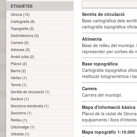
ETIQUETES
Sentits de circulació
Girona (15)
Base cartogràfica dels sentit
Cartografia (6)
cartografia topogràfica ofici
Topografia (3)
Delimitacions (3)
Altimetria
Carrers (3)
Base de relleu del municipi.
Adreces (3)
representen per corbes de ni
Àmbit urbà (2)
Base topogràfica
Plànol (2)
Cartografia topogràfica ofic
Barris (2)
restitució fotogramètrica i ta
Vèrtex (1)
Terme (1)
Carrers
Sentits de circulació (1)
Carrers del municipi.
Sectors (1)
Seccions electorals (1)
Mapa d'informació bàsica i
Seccions (1)
Plànol de la ciutat de Girona
equipaments i llocs d'interès 
Relleu (1)
Ortoimatge (1)
Mapa topogràfic 1:10.000
Ortofoto (1)