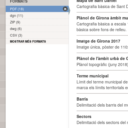
Mapa de Sant Daniel
FORMATS
Cartografia bàsica de Sant D
PDF (18)
dgn (11)
Plànol de Girona àmbit mu
ZIP (9)
Cartografia bàsica a escala 
dwg (6)
bàsica sobre fons de relleu
CSV (3)
Imatge de Girona 2017
MOSTRAR MÉS FORMATS
Imatge única, pòster de 110x
Plànol de l'àmbit urbà de 
Plànol topogràfic (juny 2018)
Terme municipal
Límit del terme municipal de 
marca els límits territorials
Barris
Delimitació dels barris del mu
Sectors
Delimitació dels sectors del 