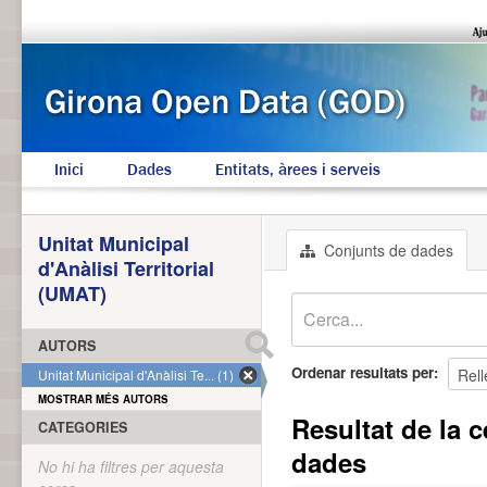
Inici
Dades
Entitats, àrees i serveis
Unitat Municipal
Conjunts de dades
d'Anàlisi Territorial
(UMAT)
AUTORS
Ordenar resultats per
Unitat Municipal d'Anàlisi Te... (1)
MOSTRAR MÉS AUTORS
Resultat de la c
CATEGORIES
dades
No hi ha filtres per aquesta