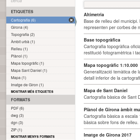
cerca
ETIQUETES
Altimetria
Cartografia (6)
Base de relleu del municipi.
representen per corbes de ni
Girona (4)
Topografia (2)
Base topogràfica
Àmbit urbà (1)
Cartografia topogràfica ofic
Relleu (1)
restitució fotogramètrica i ta
Plànol (1)
Mapa topogràfic (1)
Mapa topogràfic 1:10.000
Mapa Sant Daniel (1)
Generalització temàtica de l
Mapa (1)
detall inferior de la cartogra
Imatge de Giron (1)
Mapa de Sant Daniel
MOSTRAR MÉS ETIQUETES
Cartografia bàsica de Sant D
FORMATS
PDF (6)
Plànol de Girona àmbit mu
dwg (3)
Cartografia bàsica a escala 
bàsica sobre fons de relleu
dgn (3)
ZIP (1)
Imatge de Girona 2017
MOSTRAR MENYS FORMATS