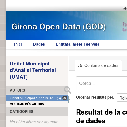
Inici
Dades
Entitats, àrees i serveis
Unitat Municipal
Conjunts de dades
d'Anàlisi Territorial
(UMAT)
AUTORS
Ordenar resultats per
Unitat Municipal d'Anàlisi Te... (6)
MOSTRAR MÉS AUTORS
Resultat de la c
CATEGORIES
de dades
No hi ha filtres per aquesta