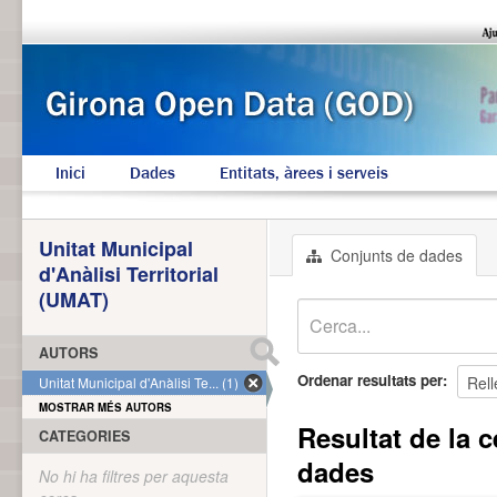
Inici
Dades
Entitats, àrees i serveis
Unitat Municipal
Conjunts de dades
d'Anàlisi Territorial
(UMAT)
AUTORS
Ordenar resultats per
Unitat Municipal d'Anàlisi Te... (1)
MOSTRAR MÉS AUTORS
Resultat de la c
CATEGORIES
dades
No hi ha filtres per aquesta