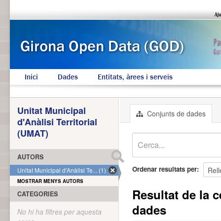
Inici
Dades
Entitats, àrees i serveis
Unitat Municipal
Conjunts de dades
d'Anàlisi Territorial
(UMAT)
AUTORS
Ordenar resultats per
Unitat Municipal d'Anàlisi Te... (1)
MOSTRAR MENYS AUTORS
Resultat de la c
CATEGORIES
dades
No hi ha filtres per aquesta