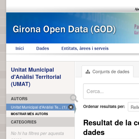
Inici
Dades
Entitats, àrees i serveis
Unitat Municipal
Conjunts de dades
d'Anàlisi Territorial
(UMAT)
AUTORS
Ordenar resultats per
Unitat Municipal d'Anàlisi Te... (1)
MOSTRAR MÉS AUTORS
Resultat de la c
CATEGORIES
dades
No hi ha filtres per aquesta