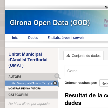
Inici
Dades
Entitats, àrees i serveis
Unitat Municipal
Conjunts de dades
d'Anàlisi Territorial
(UMAT)
AUTORS
Ordenar resultats per
Unitat Municipal d'Anàlisi Te... (1)
MOSTRAR MENYS AUTORS
Resultat de la c
CATEGORIES
dades
No hi ha filtres per aquesta