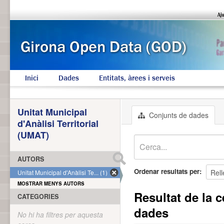
Inici
Dades
Entitats, àrees i serveis
Unitat Municipal
Conjunts de dades
d'Anàlisi Territorial
(UMAT)
AUTORS
Ordenar resultats per
Unitat Municipal d'Anàlisi Te... (1)
MOSTRAR MENYS AUTORS
Resultat de la c
CATEGORIES
dades
No hi ha filtres per aquesta